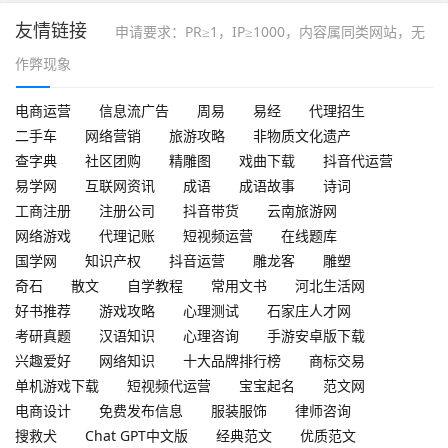
友情链接
申请要求：PR≥1，IP≥1000，内容属同类网站，无
作弊现象
电商运营
信息流广告
周易
易经
代理招生
二手车
网络营销
旅游攻略
非物质文化遗产
查字典
社区团购
精雕图
戏曲下载
抖音代运营
易学网
互联网资讯
成语
成语故事
诗词
工商注册
注册公司
抖音带货
云南旅游网
网络游戏
代理记账
短视频运营
在线题库
国学网
知识产权
抖音运营
雕龙客
雕塑
奇石
散文
自学教程
常用文书
河北生活网
好书推荐
游戏攻略
心理测试
石家庄人才网
考研真题
汉语知识
心理咨询
手游安卓版下载
兴趣爱好
网络知识
十大品牌排行榜
商标交易
单机游戏下载
短视频代运营
宝宝起名
范文网
电商设计
免费发布信息
服装服饰
律师咨询
搜救犬
Chat GPT中文版
经典范文
优质范文