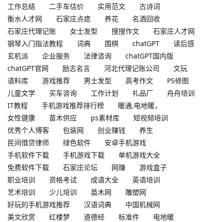
工作总结
二手车估价
实用范文
古诗词
衡水人才网
石家庄点痣
养花
名酒回收
石家庄代理记账
女士发型
搜搜作文
石家庄人才网
钢琴入门指法教程
词典
围棋
chatGPT
读后感
玄机派
企业服务
法律咨询
chatGPT国内版
chatGPT官网
励志名言
河北代理记账公司
文玩
语料库
游戏推荐
男士发型
高考作文
PS修图
儿童文学
买车咨询
工作计划
礼品厂
舟舟培训
IT教程
手机游戏推荐排行榜
暖通,电地暖，
女性健康
苗木供应
ps素材库
短视频培训
优秀个人博客
包装网
创业赚钱
养生
民间借贷律师
绿色软件
安卓手机游戏
手机软件下载
手机游戏下载
单机游戏大全
免费软件下载
石家庄论坛
网赚
游戏盒子
职业培训
资格考试
成语大全
英语培训
艺术培训
少儿培训
苗木网
雕塑网
好玩的手机游戏推荐
汉语词典
中国机械网
美文欣赏
红楼梦
道德经
标准件
电地暖