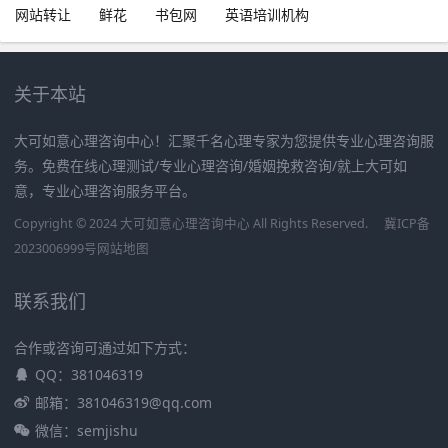
网站转让
鲜花
书包网
英语培训机构
关于本站
大可如意心理咨询中心！汇聚千名心理专家为您提供专业心理咨询服
务。免费在线心理测试/专业心理咨询/婚姻挽救咨询/就上大可如
意，专业心理咨询服务平台。
Copyright © 2024 大可如意心理咨询中心 All Rights Reserved.
冀ICP备
2023006999号
网站地图
联系我们
合作或咨询可通过如下方式：
QQ：381046319
邮箱：381046319@qq.com
微信：semjishu