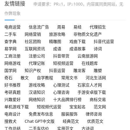
友情链接
申请要求：PR≥1，IP≥1000，内容属同类网站，无
作弊现象
电商运营
信息流广告
周易
易经
代理招生
二手车
网络营销
旅游攻略
非物质文化遗产
查字典
社区团购
精雕图
戏曲下载
抖音代运营
易学网
互联网资讯
成语
成语故事
诗词
工商注册
注册公司
抖音带货
云南旅游网
网络游戏
代理记账
短视频运营
在线题库
国学网
知识产权
抖音运营
雕龙客
雕塑
奇石
散文
自学教程
常用文书
河北生活网
好书推荐
游戏攻略
心理测试
石家庄人才网
考研真题
汉语知识
心理咨询
手游安卓版下载
兴趣爱好
网络知识
十大品牌排行榜
商标交易
单机游戏下载
短视频代运营
宝宝起名
范文网
电商设计
免费发布信息
服装服饰
律师咨询
搜救犬
Chat GPT中文版
经典范文
优质范文
工作总结
二手车估价
实用范文
古诗词