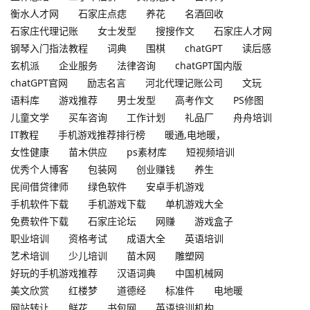
衡水人才网
石家庄点痣
养花
名酒回收
石家庄代理记账
女士发型
搜搜作文
石家庄人才网
钢琴入门指法教程
词典
围棋
chatGPT
读后感
玄机派
企业服务
法律咨询
chatGPT国内版
chatGPT官网
励志名言
河北代理记账公司
文玩
语料库
游戏推荐
男士发型
高考作文
PS修图
儿童文学
买车咨询
工作计划
礼品厂
舟舟培训
IT教程
手机游戏推荐排行榜
暖通,电地暖，
女性健康
苗木供应
ps素材库
短视频培训
优秀个人博客
包装网
创业赚钱
养生
民间借贷律师
绿色软件
安卓手机游戏
手机软件下载
手机游戏下载
单机游戏大全
免费软件下载
石家庄论坛
网赚
游戏盒子
职业培训
资格考试
成语大全
英语培训
艺术培训
少儿培训
苗木网
雕塑网
好玩的手机游戏推荐
汉语词典
中国机械网
美文欣赏
红楼梦
道德经
标准件
电地暖
网站转让
鲜花
书包网
英语培训机构